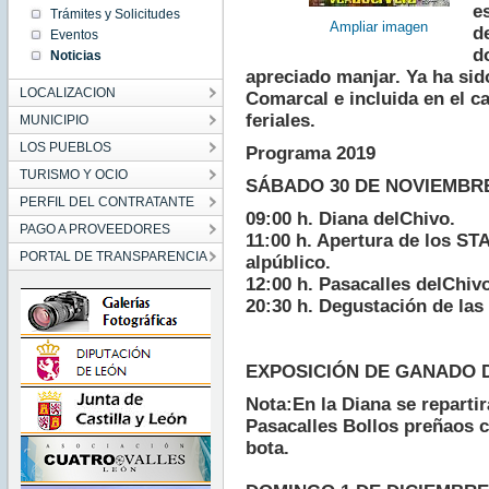
00:00:00
e
Trámites y Solicitudes
CET
Ampliar imagen
d
2019
Eventos
Sat Nov
d
Noticias
16
00:00:00
apreciado manjar. Ya ha sido
CET
LOCALIZACION
2019
Comarcal e incluida en el c
feriales.
MUNICIPIO
LOS PUEBLOS
Programa 2019
TURISMO Y OCIO
SÁBADO 30 DE NOVIEMBR
PERFIL DEL CONTRATANTE
09:00 h. Diana delChivo.
PAGO A PROVEEDORES
11:00 h. Apertura de los ST
PORTAL DE TRANSPARENCIA
alpúblico.
12:00 h. Pasacalles delChiv
20:30 h. Degustación de la
EXPOSICIÓN DE GANADO 
Nota:En la Diana se repartir
Pasacalles Bollos preñaos c
bota.