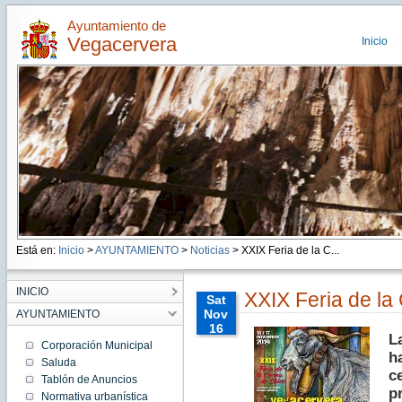
Ayuntamiento de
Vegacervera
Inicio
Está en:
Inicio
>
AYUNTAMIENTO
>
Noticias
> XXIX Feria de la C...
INICIO
XXIX Feria de la
Sat
Nov
AYUNTAMIENTO
16
L
00:00:00
Corporación Municipal
h
CET
Saluda
2019
c
Tablón de Anuncios
Sat Nov
p
16
Normativa urbanística